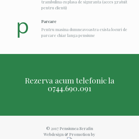
trambulina cu plasa de siguranta (acces gratuit
pentru clienti)
Parcare
Pentru masina dumneavoastra exista locuri de
parcare chiar langa pensiune
Rezerva acum telefonic la
0744.690.091
© 2017 Pensiunea Serafin
Webdesign & Promotion by